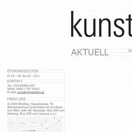
Fr 15 - 18, Sa 10 - 15 h
Tel.: 02236/860 457
Mobil: 0664 / 767 5143
E-mail:
arcade(at)artprint.at
A-2340 Mödling, Hauptstrasse 79,
Beethovenhaus (erreichbar mit der Bahn
von Wien oder Wr. Neustadt, Bus 260 von
Hietzing, Bus 259 von Liesung u.a.)
.