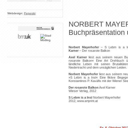
Webdesign:
Peperski
NORBERT MAYER
Buchpräsentation
Norbert Mayerhofer
– S Lebm is a 
Karner
– Der rosarote Balkon
Axel Karner
liest aus seinem neuen B
rosarote Balkon« Eine Art Drehbuch 
ländliche Leben mit seinen Brutalitäten
Niedertracht und dem unsäglichen Leiden.
Norbert Mayerhofer
liest aus seinem ne
»S Lebm is a Insl« Eine fiktive Begeg
Konstantinos P. Kavàfis mit der Wiener See
Der rosarote Balkon
Axel Karner
Wieser Verlag, 2012
S Lebm is a Insl
Norbert Mayerhofer
2012, www.artprint.at
Sa. 6. Oktober 201