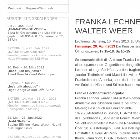
Webdesign: Peperski/Subhash
AUSSTELLUNGSKALENDER
FRANKA LECHN
Bis 29. Jän. 2022
WALTER WEER
„EMANATION OF VOID” –
Silvia M. Grossmann und Lisa Klinger
geplant: MIDISSAGE 15. Jänner 2022,
18 Uhr
Eröffnung: Samstag, 16. März 2013, 18 Uh
Finissage: 20. April 2013
Die Künstler si
EXTERN: 1. – 28. Feb. 2022
Öffnungszeiten:
Fr 15–18, Sa 10–15
„NATUR RAUM GARTEN” –
künstler_innen des kunstraum
arcade
Haus Wittgenstein BKI Wien
So unterschiedlich die Arbeiten Franka Le
einer spannenden Gegenüberstellung führe
26. Feb. – 26. März 2022
Lechner eine große Nähe zu den fragilen
„nasci_ich bin_natur” –
Alfred Hruschka und Petra Lupe
„textiler Techniken“ und Materialien wie 
Frankreich und Amerika, aber da in den l
2. April – 7. Mai 2022
vor Stricken, Nähen und Sticken haben, ve
„let´s talk about us” –
Olga Georgieva und Jože Šubic
Franka Lechner/Kurzbiografie
Franka Lechner wurde 1944 in Wien geboren
EXTERN: 14. Mai – 18. Juni 2021
„NATUR RAUM GARTEN” –
Akademie der bildenden Künste bei Prof. S
künstler_innen des kunstraum
arcade
Malerei; sie ist auch als Lyrikerin aktiv.
Essingerhaus Mödling
1972-73 Aufenthalt in Boston, USA mit der 
21. Mai – 25. Juni 2022
des Lyrikbandes „Sand ist im Feuer“, Weilb
„Naht.Stelle” –
Sie lebt und arbeitet in Wien und Rosenbu
Sabine Effinger, Manu Wurch, Noemi
Kiss, Ingrid Gaier
Über 90 Ausstellungen und Ausstellungs
Hofstätter, Galerie Art-Mark, Galerie me
EXTERN: 9. Juni 2022, 19:30 Uhr im
Italien, Frankreich, CSSR, Holland, China 