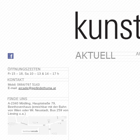
Fr 15 – 18, Sa 10 – 13 & 14 – 17 h
Mobil: 0664/767 5143
E-mail:
arcade@gerlindethuma.at
A-2340 Mödling, Hauptstraße 79,
Beethovenhaus (erreichbar mit der Bahn
von Wien oder Wr. Neustadt, Bus 259 von
Liesing u.a.)