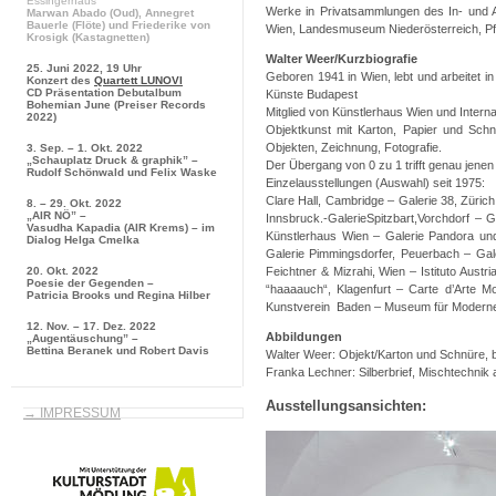
Essingerhaus
Werke in Privatsammlungen des In- und 
Marwan Abado
(Oud),
Annegret
Bauerle
(Flöte) und
Friederike von
Wien, Landesmuseum Niederösterreich, Pf
Krosigk
(Kastagnetten)
Walter Weer/Kurzbiografie
25. Juni 2022, 19 Uhr
Geboren 1941 in Wien, lebt und arbeitet 
Konzert des
Quartett LUNOVI
CD Präsentation
Debutalbum
Künste Budapest
Bohemian June
(Preiser Records
Mitglied von Künstlerhaus Wien und Intern
2022)
Objektkunst mit Karton, Papier und Schn
Objekten, Zeichnung, Fotografie.
3. Sep. – 1. Okt. 2022
„Schauplatz Druck & graphik” –
Der Übergang von 0 zu 1 trifft genau jenen
Rudolf Schönwald und Felix Waske
Einzelausstellungen (Auswahl) seit 1975:
Clare Hall, Cambridge – Galerie 38, Züri
8. – 29. Okt. 2022
„AIR NÖ” –
Innsbruck.-GalerieSpitzbart,Vorchdorf – G
Vasudha Kapadia (AIR Krems) – im
Künstlerhaus Wien – Galerie Pandora und
Dialog Helga Cmelka
Galerie Pimmingsdorfer, Peuerbach – Galer
20. Okt. 2022
Feichtner & Mizrahi, Wien – Istituto Aust
Poesie der Gegenden –
“haaaauch“, Klagenfurt – Carte d’Arte M
Patricia Brooks und Regina Hilber
Kunstverein Baden – Museum für Moderne 
12. Nov. – 17. Dez. 2022
Abbildungen
„Augentäuschung” –
Bettina Beranek und Robert Davis
Walter Weer: Objekt/Karton und Schnüre, 
Franka Lechner: Silberbrief, Mischtechnik 
Ausstellungsansichten:
→ IMPRESSUM