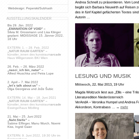
Andrea Schnell zu präsentieren. Vom Lon
begibt sich Barbara Neuwirth auf Reisen z
Webdesign: Peperski/Subhash
des in fünf Kapitel gefächerten Textes si
Autorin …
AUSSTELLUNGSKALENDER
Bis 29. Jän. 2022
„EMANATION OF VOID” –
Silvia M. Grossmann und Lisa Klinger
geplant: MIDISSAGE 15. Jänner 2022,
18 Uhr
EXTERN: 1. – 28. Feb. 2022
„NATUR RAUM GARTEN” –
künstler_innen des kunstraum
arcade
Haus Wittgenstein BKI Wien
26. Feb. – 26. März 2022
„nasci_ich bin_natur” –
Alfred Hruschka und Petra Lupe
LESUNG UND MUSIK
2. April – 7. Mai 2022
Mittwoch, 22. Mai 2013, 19 Uhr
„let´s talk about us” –
Olga Georgieva und Jože Šubic
Magda Woitzuck liest aus „Ellis – eine Tril
Literaturedition Niederösterreich
EXTERN: 14. Mai – 18. Juni 2021
„NATUR RAUM GARTEN” –
VerAndA – Veronika Humpel und Andrea Frä
künstler_innen des kunstraum
arcade
Akkordeon, Kontrabass … →
mehr
Essingerhaus Mödling
21. Mai – 25. Juni 2022
„Naht.Stelle” –
Sabine Effinger, Manu Wurch, Noemi
Kiss, Ingrid Gaier
EXTERN: 9. Juni 2022, 19:30 Uhr im
Essingerhaus