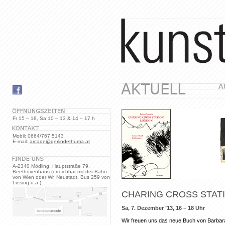
Fr 15 – 18, Sa 10 – 13 & 14 – 17 h
Mobil: 0664/767 5143
E-mail:
arcade@gerlindethuma.at
A-2340 Mödling, Hauptstraße 79,
Beethovenhaus (erreichbar mit der Bahn
von Wien oder Wr. Neustadt, Bus 259 von
Liesing u.a.)
CHARING CROSS STAT
Sa, 7. Dezember ’13, 16 – 18 Uhr
Wir freuen uns das neue Buch von Barbara