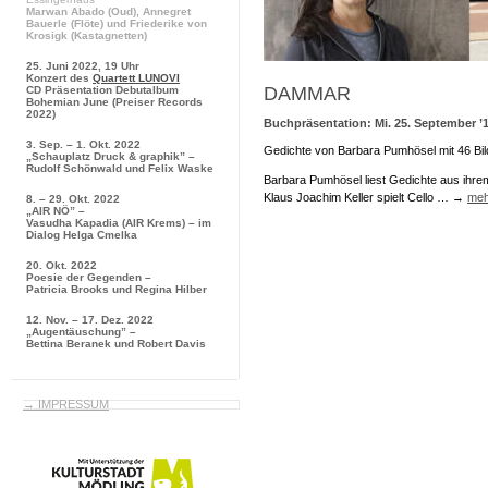
Marwan Abado
(Oud),
Annegret
Bauerle
(Flöte) und
Friederike von
Krosigk
(Kastagnetten)
25. Juni 2022, 19 Uhr
Konzert des
Quartett LUNOVI
DAMMAR
CD Präsentation
Debutalbum
Bohemian June
(Preiser Records
2022)
Buchpräsentation: Mi. 25. September ’1
3. Sep. – 1. Okt. 2022
Gedichte von Barbara Pumhösel mit 46 Bi
„Schauplatz Druck & graphik” –
Rudolf Schönwald und Felix Waske
Barbara Pumhösel liest Gedichte aus ihr
Klaus Joachim Keller spielt Cello … →
meh
8. – 29. Okt. 2022
„AIR NÖ” –
Vasudha Kapadia (AIR Krems) – im
Dialog Helga Cmelka
20. Okt. 2022
Poesie der Gegenden –
Patricia Brooks und Regina Hilber
12. Nov. – 17. Dez. 2022
„Augentäuschung” –
Bettina Beranek und Robert Davis
→ IMPRESSUM