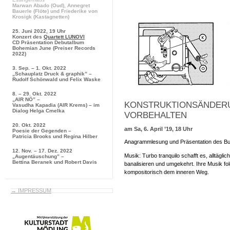
Marwan Abado
(Oud),
Annegret
Bauerle
(Flöte) und
Friederike von
Krosigk
(Kastagnetten)
25. Juni 2022, 19 Uhr
Konzert des
Quartett LUNOVI
CD Präsentation
Debutalbum
Bohemian June
(Preiser Records
2022)
3. Sep. – 1. Okt. 2022
„Schauplatz Druck & graphik” –
Rudolf Schönwald und Felix Waske
8. – 29. Okt. 2022
„AIR NÖ” –
KONSTRUKTIONSÄNDER
Vasudha Kapadia (AIR Krems) – im
Dialog Helga Cmelka
VORBEHALTEN
20. Okt. 2022
am Sa, 6. April ’19, 18 Uhr
Poesie der Gegenden –
Patricia Brooks und Regina Hilber
Anagrammlesung und Präsentation des Bu
12. Nov. – 17. Dez. 2022
Musik: Turbo tranquilo schafft es, alltägli
„Augentäuschung” –
Bettina Beranek und Robert Davis
banalisieren und umgekehrt. Ihre Musik fol
kompositorisch dem inneren Weg.
→ IMPRESSUM