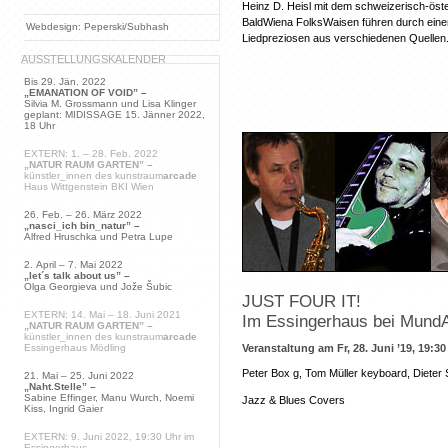
Heinz D. Heisl mit dem schweizerisch-öst
BaldWiena FolksWaisen führen durch eine
Webdesign: Peperski/Subhash
Liedpreziosen aus verschiedenen Quellen
AUSSTELLUNGSKALENDER
Bis 29. Jän. 2022
„EMANATION OF VOID” –
Silvia M. Grossmann und Lisa Klinger
geplant: MIDISSAGE 15. Jänner 2022,
18 Uhr
EXTERN: 1. – 28. Feb. 2022
„NATUR RAUM GARTEN” –
künstler_innen des kunstraum
arcade
Haus Wittgenstein BKI Wien
26. Feb. – 26. März 2022
„nasci_ich bin_natur” –
Alfred Hruschka und Petra Lupe
2. April – 7. Mai 2022
„let´s talk about us” –
Olga Georgieva und Jože Šubic
JUST FOUR IT!
EXTERN: 14. Mai – 18. Juni 2021
Im Essingerhaus bei Mun
„NATUR RAUM GARTEN” –
künstler_innen des kunstraum
arcade
Essingerhaus Mödling
Veranstaltung am Fr, 28. Juni ’19, 19:30
Peter Box g, Tom Müller keyboard, Dieter 
21. Mai – 25. Juni 2022
„Naht.Stelle” –
Sabine Effinger, Manu Wurch, Noemi
Jazz & Blues Covers
Kiss, Ingrid Gaier
EXTERN: 9. Juni 2022, 19:30 Uhr im
Essingerhaus