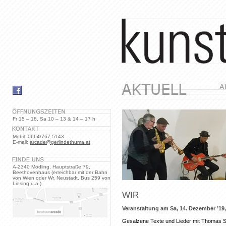
Fr 15 – 18, Sa 10 – 13 & 14 – 17 h
Mobil: 0664/767 5143
E-mail:
arcade@gerlindethuma.at
A-2340 Mödling, Hauptstraße 79,
Beethovenhaus (erreichbar mit der Bahn
von Wien oder Wr. Neustadt, Bus 259 von
Liesing u.a.)
WIR
Veranstaltung am Sa, 14. Dezember ’19,
Gesalzene Texte und Lieder mit Thomas S