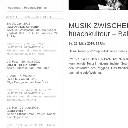
Webdesign: Peperski/Subhash
AUSSTELLUNGSKALENDER
MUSIK ZWISCHE
Bis 29. Jän. 2022
„EMANATION OF VOID” –
Silvia M. Grossmann und Lisa Klinger
huachkuitour – B
geplant: MIDISSAGE 15. Jänner 2022,
18 Uhr
Sa, 23. März 2019, 19 Uhr
EXTERN: 1. – 28. Feb. 2022
„NATUR RAUM GARTEN” –
künstler_innen des kunstraum
arcade
Heinz Tobler guit/Philipp Moll bass/Hannes
Haus Wittgenstein BKI Wien
„MUSIK ZWISCHEN RAUNZN TAUNZN und BLAA
26. Feb. – 26. März 2022
kommen die Texte im eigenständigen Soun
„nasci_ich bin_natur” –
den Strukturen des Reggaes. Das tradition
Alfred Hruschka und Petra Lupe
auch eine tiefe Wehmut.
2. April – 7. Mai 2022
„let´s talk about us” –
Olga Georgieva und Jože Šubic
EXTERN: 14. Mai – 18. Juni 2021
„NATUR RAUM GARTEN” –
künstler_innen des kunstraum
arcade
Essingerhaus Mödling
21. Mai – 25. Juni 2022
„Naht.Stelle” –
Sabine Effinger, Manu Wurch, Noemi
Kiss, Ingrid Gaier
EXTERN: 9. Juni 2022, 19:30 Uhr im