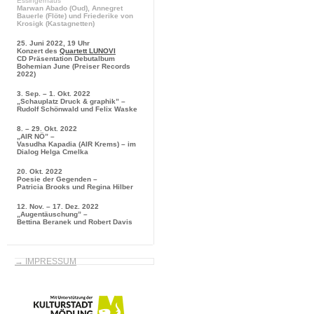
Essingerhaus
Marwan Abado
(Oud),
Annegret
Bauerle
(Flöte) und
Friederike von
Krosigk
(Kastagnetten)
25. Juni 2022, 19 Uhr
Konzert des
Quartett LUNOVI
CD Präsentation
Debutalbum
Bohemian June
(Preiser Records
2022)
3. Sep. – 1. Okt. 2022
„Schauplatz Druck & graphik” –
Rudolf Schönwald und Felix Waske
8. – 29. Okt. 2022
„AIR NÖ” –
Vasudha Kapadia (AIR Krems) – im
Dialog Helga Cmelka
20. Okt. 2022
Poesie der Gegenden –
Patricia Brooks und Regina Hilber
12. Nov. – 17. Dez. 2022
„Augentäuschung” –
Bettina Beranek und Robert Davis
→ IMPRESSUM