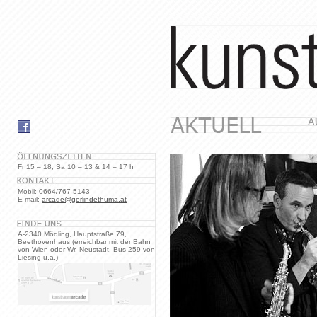
Fr 15 – 18, Sa 10 – 13 & 14 – 17 h
Mobil: 0664/767 5143
E-mail:
arcade@gerlindethuma.at
A-2340 Mödling, Hauptstraße 79,
Beethovenhaus (erreichbar mit der Bahn
von Wien oder Wr. Neustadt, Bus 259 von
Liesing u.a.)