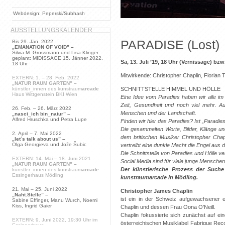
Webdesign: Peperski/Subhash
AUSSTELLUNGSKALENDER
PARADISE (Lost)
Bis 29. Jän. 2022
„EMANATION OF VOID” –
Silvia M. Grossmann und Lisa Klinger
geplant: MIDISSAGE 15. Jänner 2022,
Sa, 13. Juli ’19, 18 Uhr (Vernissage) bz
18 Uhr
Mitwirkende: Christopher Chaplin, Florian
EXTERN: 1. – 28. Feb. 2022
„NATUR RAUM GARTEN” –
SCHNITTSTELLE HIMMEL UND HÖLLE
künstler_innen des kunstraum
arcade
Haus Wittgenstein BKI Wien
Eine Idee vom Paradies haben wir alle im
Zeit, Gesundheit und noch viel mehr. Au
26. Feb. – 26. März 2022
Menschen und der Landschaft.
„nasci_ich bin_natur” –
Alfred Hruschka und Petra Lupe
Finden wir hier das Paradies? Ist „Paradi
Die gesammelten Worte, Bilder, Klänge und
2. April – 7. Mai 2022
dem britischen Musiker Christopher Chapl
„let´s talk about us” –
Olga Georgieva und Jože Šubic
vertreibt eine dunkle Macht die Engel au
Die Schnittstelle von Paradies und Hölle v
EXTERN: 14. Mai – 18. Juni 2021
Social Media sind für viele junge Mensch
„NATUR RAUM GARTEN” –
Der künstlerische Prozess der Suche
künstler_innen des kunstraum
arcade
Essingerhaus Mödling
kunstraumarcade in Mödling.
21. Mai – 25. Juni 2022
Christopher James Chaplin
„Naht.Stelle” –
ist ein in der Schweiz aufgewachsener e
Sabine Effinger, Manu Wurch, Noemi
Kiss, Ingrid Gaier
Chaplin und dessen Frau Oona O’Neill.
Chaplin fokussierte sich zunächst auf ein
EXTERN: 9. Juni 2022, 19:30 Uhr im
österreichischen Musiklabel Fabrique Rec