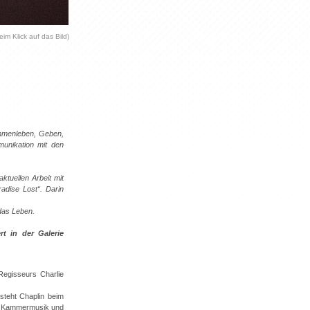
eim Klick auf das Bild)
ammenleben, Geben,
munikation mit den
ktuellen Arbeit mit
adise Lost“. Darin
 das Leben.
t in der Galerie
Regisseurs Charlie
 steht Chaplin beim
der Kammermusik und