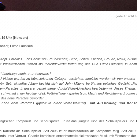
(volle Ansicht b
w. 19 Uhr (Konzert)
 Tanzer, Luma.Launisch
 Kopf. Paradies – das bedeutet Freundschaft, Liebe, Leben, Frieden, Freude, Natur, Zus
f künstlerischen Reisen ins Industrieviertel treten wir, das Duo Luma.Launisch, in Kom
es“ überhaupt noch erstrebenswert?
 Videos werden zu künstlerischen Collagen verdichtet. Inspiriert wurden wir von unserer a
in. Sein aktuelles Album bezieht sich auf John Miltons berühmtes episches Gedicht „Par
s dem Paradies. In unserer gemeinsamen Audio/Video-Liveshow bearbeiten wir dieses Thema.
erschwimmt in der heutigen Zeit. Politiker*innen spielen Gott. Macht und Reichtum erdrücken
en das neue Paradies geworden …
 nach dem Paradies gipfelt in einer Veranstaltung mit Ausstellung und Konzer
nglischer Komponist und Schauspieler. Er ist das jüngste Kind des Schauspielers und 
e Karriere als Schauspieler. Seit 2005 ist er hauptsächlich als Komponist tätig. Seit 2010
ords unter Vertrag. Chaplin kombiniert experimentelle elektronische Musik mit Elementen 