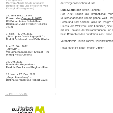
Essingerhaus
der zeitgenössischen Musik.
Marwan Abado
(Oud),
Annegret
Bauerle
(Flöte) und
Friederike von
Krosigk
(Kastagnetten)
Luma.Launisch
(Wien, London)
Seit 2008 reisen die international ren
25. Juni 2022, 19 Uhr
Musikschaffenden um die ganze Welt. Das D
Konzert des
Quartett LUNOVI
CD Präsentation
Debutalbum
Feste und frönt seinem Faible für Design: 
Bohemian June
(Preiser Records
Die visuelle Welt von Luma.Launisch, eine 
2022)
mit der Fantasie der Betrachterinnen und d
3. Sep. – 1. Okt. 2022
beim Betrachtenden entstehen lässt, ohne 
„Schauplatz Druck & graphik” –
Rudolf Schönwald und Felix Waske
Veranstalter: Florian Tanzer,
florian@lumal
8. – 29. Okt. 2022
Fotos oben im Slider: Walter Ulreich
„AIR NÖ” –
Vasudha Kapadia (AIR Krems) – im
Dialog Helga Cmelka
20. Okt. 2022
Poesie der Gegenden –
Patricia Brooks und Regina Hilber
12. Nov. – 17. Dez. 2022
„Augentäuschung” –
Bettina Beranek und Robert Davis
→ IMPRESSUM