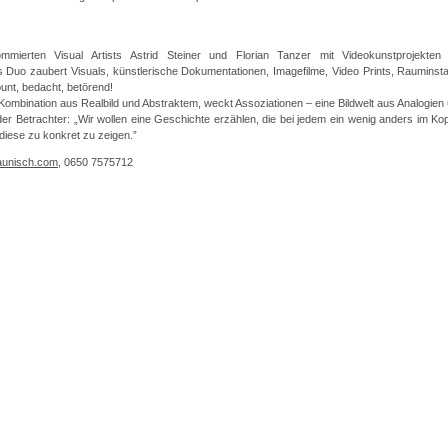
ommierten Visual Artists Astrid Steiner und Florian Tanzer mit Videokunstprojekten
uo zaubert Visuals, künstlerische Dokumentationen, Imagefilme, Video Prints, Rauminstall
bunt, bedacht, betörend!
Kombination aus Realbild und Abstraktem, weckt Assoziationen – eine Bildwelt aus Analogien 
er Betrachter: „Wir wollen eine Geschichte erzählen, die bei jedem ein wenig anders im Kopf 
diese zu konkret zu zeigen.”
aunisch.com
, 0650 7575712