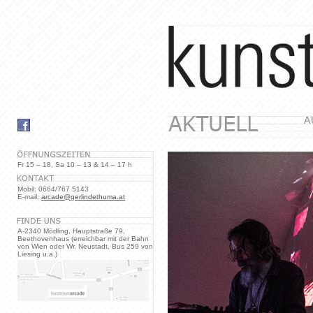
Fr 15 – 18, Sa 10 – 13 & 14 – 17 h
Mobil: 0664/767 5143
E-mail:
arcade@gerlindethuma.at
A-2340 Mödling, Hauptstraße 79,
Beethovenhaus (erreichbar mit der Bahn
von Wien oder Wr. Neustadt, Bus 259 von
Liesing u.a.)