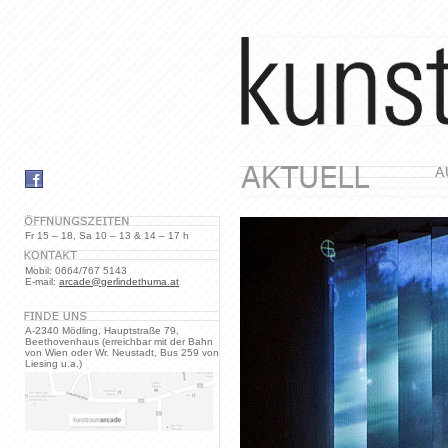
Fr 15 – 18, Sa 10 – 13 & 14 – 17 h
Mobil: 0664/767 5143
E-mail:
arcade@gerlindethuma.at
A-2340 Mödling, Hauptstraße 79,
Beethovenhaus (erreichbar mit der Bahn
von Wien oder Wr. Neustadt, Bus 259 von
Liesing u.a.)