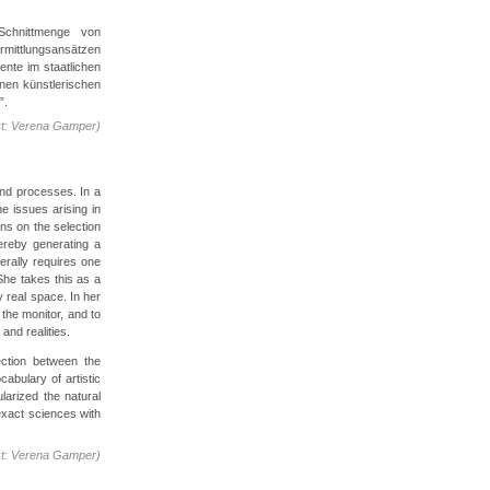
chnittmenge von
rmittlungsansätzen
nte im staatlichen
enen künstlerischen
”.
xt: Verena Gamper)
and processes. In a
he issues arising in
ns on the selection
hereby generating a
nerally requires one
 She takes this as a
ly real space. In her
 the monitor, and to
and realities.
ction between the
abulary of artistic
arized the natural
 exact sciences with
xt: Verena Gamper)