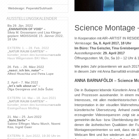
Webdesign: Peperski/Subhash
AUSSTELLUNGSKALENDER
Science Montage 
Bis 29. Jän. 2022
„EMANATION OF VOID” –
Silvia M. Grossmann und Lisa Klinger
geplant: MIDISSAGE 15. Jänner 2022,
In Kooperation mit AIR–ARTIST IN RESID
18 Uhr
Vernissage:
Sa, 8. April 2017, 18 Uhr
Im Büro: Tha Geiszler, Tina Greisberger
EXTERN: 1. – 28. Feb. 2022
„NATUR RAUM GARTEN” –
Ausstellungsende:
29. April 2017
künstler_innen des kunstraum
arcade
Öffnungszeiten: Mi, Do, Sa 10 – 12 Uhr & 
Haus Wittgenstein BKI Wien
Wie jedes Jahr präsentieren wir auch 2017
26. Feb. – 26. März 2022
„nasci_ich bin_natur” –
in diesem Jahr mit Anna Barnaföldi erstmal
Alfred Hruschka und Petra Lupe
ANNA BARNAFÖLDI – Science Mo
2. April – 7. Mai 2022
„let´s talk about us” –
Olga Georgieva und Jože Šubic
Die in Budapest lebende Künstlerin Anna B
und Prozessen auseinander. In einem me
EXTERN: 14. Mai – 18. Juni 2021
Interesses, mit allen medienhistorischen
„NATUR RAUM GARTEN” –
künstler_innen des kunstraum
arcade
Interpretation in der visuellen Wahrnehmu
Essingerhaus Mödling
künstlerische Übersetzung. Anhand zweier
erzeugender Videosequenzen zeigt sie au
21. Mai – 25. Juni 2022
gemeinhin die Aus- bzw. Überblendung der
„Naht.Stelle” –
Sabine Effinger, Manu Wurch, Noemi
denen die ästhetischen Qualitäten der Fu
Kiss, Ingrid Gaier
Montageexperimenten so weit, dass sie da
Webcam filmt und live wiederum auf den S
EXTERN: 9. Juni 2022, 19:30 Uhr im