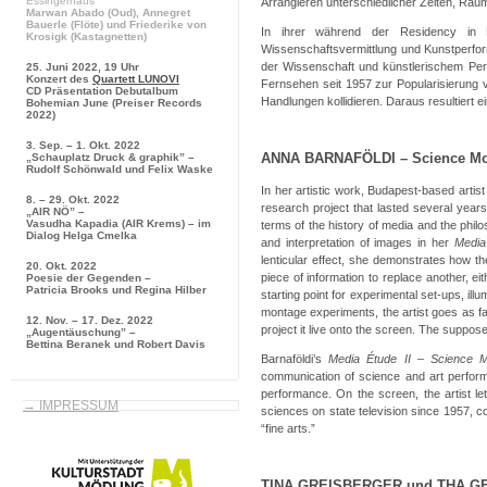
Essingerhaus
Arrangieren unterschiedlicher Zeiten, Räum
Marwan Abado
(Oud),
Annegret
Bauerle
(Flöte) und
Friederike von
In ihrer während der Residency in 
Krosigk
(Kastagnetten)
Wissenschaftsvermittlung und Kunstperfo
der Wissenschaft und künstlerischem Pe
25. Juni 2022, 19 Uhr
Konzert des
Quartett LUNOVI
Fernsehen seit 1957 zur Popularisierung v
CD Präsentation
Debutalbum
Handlungen kollidieren. Daraus resultiert
Bohemian June
(Preiser Records
2022)
3. Sep. – 1. Okt. 2022
ANNA BARNAFÖLDI – Science Mo
„Schauplatz Druck & graphik” –
Rudolf Schönwald und Felix Waske
In her artistic work, Budapest-based arti
8. – 29. Okt. 2022
research project that lasted several years,
„AIR NÖ” –
Vasudha Kapadia (AIR Krems) – im
terms of the history of media and the phil
Dialog Helga Cmelka
and interpretation of images in her
Media
lenticular effect, she demonstrates how the
20. Okt. 2022
piece of information to replace another, ei
Poesie der Gegenden –
Patricia Brooks und Regina Hilber
starting point for experimental set-ups, illu
montage experiments, the artist goes as far
12. Nov. – 17. Dez. 2022
project it live onto the screen. The suppos
„Augentäuschung” –
Bettina Beranek und Robert Davis
Barnaföldi’s
Media Étude II – Science M
communication of science and art performa
performance. On the screen, the artist 
→ IMPRESSUM
sciences on state television since 1957, col
“fine arts.”
TINA GREISBERGER und THA GE