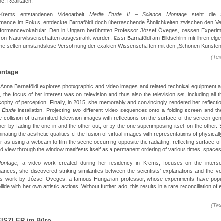
e, Realitäten.
Krems entstandenen Videoarbeit
Media Étude II – Science Montage
steht die S
rmance im Fokus, entdeckte Barnaföldi doch überraschende Ähnlichkeiten zwischen den Ve
rformancevokabular. Den in Ungarn berühmten Professor József Öveges, dessen Experime
on Naturwissenschaften ausgestrahlt wurden, lässt Barnaföldi am Bildschirm mit ihren eig
 eine selten umstandslose Versöhnung der exakten Wissenschaften mit den „Schönen Künsten
(Te
ntage
st Anna Barnaföldi explores photographic and video images and related technical equipment 
 the focus of her interest was on television and thus also the television set, including all t
osophy of perception. Finally, in 2015, she memorably and convincingly rendered her reflectio
 Étude
installation. Projecting two different video sequences onto a folding screen and t
 collision of transmitted television images with reflections on the surface of the screen ge
ther by fading the one in and the other out, or by the one superimposing itself on the other.
minating the aesthetic qualities of the fusion of virtual images with representations of physical
 as using a webcam to film the scene occurring opposite the radiating, reflecting surface of
ed view through the window manifests itself as a permanent ordering of various times, spaces 
ontage,
a video work created during her residency in Krems, focuses on the interse
nces; she discovered striking similarities between the scientists’ explanations and the voc
lets work by József Öveges, a famous Hungarian professor, whose experiments have popul
lide with her own artistic actions. Without further ado, this results in a rare reconciliation of
(Te
ISZLER im Büro