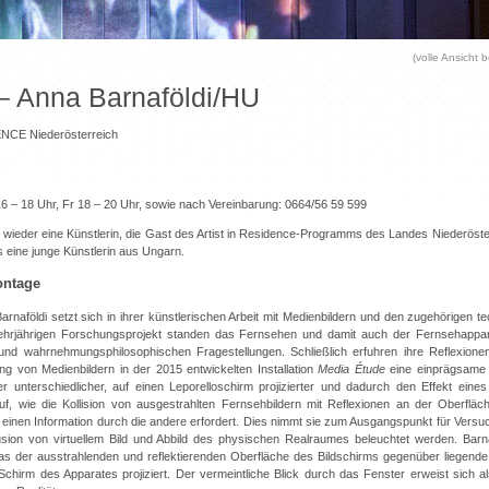
(volle Ansicht b
– Anna Barnaföldi/HU
ENCE Niederösterreich
16 – 18 Uhr, Fr 18 – 20 Uhr, sowie nach Vereinbarung: 0664/56 59 599
 wieder eine Künstlerin, die Gast des Artist in Residence-Programms des Landes Niederöster
s eine junge Künstlerin aus Ungarn.
ntage
arnaföldi setzt sich in ihrer künstlerischen Arbeit mit Medienbildern und den zugehörigen 
hrjährigen Forschungsprojekt standen das Fernsehen und damit auch der Fernsehappar
 und wahrnehmungsphilosophischen Fragestellungen. Schließlich erfuhren ihre Reflexione
ng von Medienbildern in der 2015 entwickelten Installation
Media Étude
eine einprägsame
 unterschiedlicher, auf einen Leporelloschirm projizierter und dadurch den Effekt eines 
f, wie die Kollision von ausgestrahlten Fernsehbildern mit Reflexionen an der Oberfläc
 einen Information durch die andere erfordert. Dies nimmt sie zum Ausgangspunkt für Vers
sion von virtuellem Bild und Abbild des physischen Realraumes beleuchtet werden. Barnaf
s der ausstrahlenden und reflektierenden Oberfläche des Bildschirms gegenüber liegende 
chirm des Apparates projiziert. Der vermeintliche Blick durch das Fenster erweist sich a