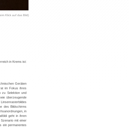
eim Klick auf das Bild)
reich in Krems ist:
technischen Geräten
at im Fokus ihres
n zu Selektion und
 wie überzeugende
Linsenrasterbildes
he des Bildschirms
uchsanordnungen, in
öldi geht in ihren
Szenario mit einer
ls ein permanentes