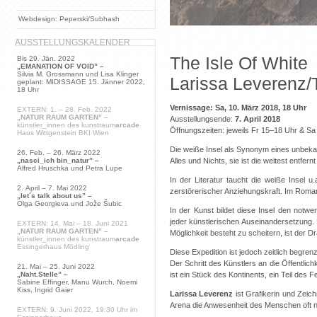
Webdesign: Peperski/Subhash
AUSSTELLUNGSKALENDER
The Isle Of White
Bis 29. Jän. 2022
„EMANATION OF VOID” –
Silvia M. Grossmann und Lisa Klinger
Larissa Leverenz
geplant: MIDISSAGE 15. Jänner 2022,
18 Uhr
Vernissage: Sa, 10. März 2018, 18 Uhr
EXTERN: 1. – 28. Feb. 2022
„NATUR RAUM GARTEN” –
Ausstellungsende:
7. April 2018
künstler_innen des kunstraum
arcade
Öffnungszeiten: jeweils Fr 15–18 Uhr & Sa
Haus Wittgenstein BKI Wien
Die weiße Insel als Synonym eines unbekan
26. Feb. – 26. März 2022
Alles und Nichts, sie ist die weitest entfer
„nasci_ich bin_natur” –
Alfred Hruschka und Petra Lupe
In der Literatur taucht die weiße Insel
2. April – 7. Mai 2022
zerstörerischer Anziehungskraft. Im Roman
„let´s talk about us” –
Olga Georgieva und Jože Šubic
In der Kunst bildet diese Insel den notw
jeder künstlerischen Auseinandersetzung. 
EXTERN: 14. Mai – 18. Juni 2021
„NATUR RAUM GARTEN” –
Möglichkeit besteht zu scheitern, ist der D
künstler_innen des kunstraum
arcade
Essingerhaus Mödling
Diese Expedition ist jedoch zeitlich begre
Der Schritt des Künstlers an die Öffentlic
21. Mai – 25. Juni 2022
ist ein Stück des Kontinents, ein Teil des
„Naht.Stelle” –
Sabine Effinger, Manu Wurch, Noemi
Kiss, Ingrid Gaier
Larissa Leverenz
ist Grafikerin und Zeich
Arena die Anwesenheit des Menschen oft nu
EXTERN: 9. Juni 2022, 19:30 Uhr im