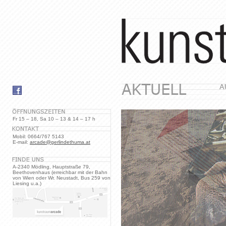
Fr 15 – 18, Sa 10 – 13 & 14 – 17 h
Mobil: 0664/767 5143
E-mail:
arcade@gerlindethuma.at
A-2340 Mödling, Hauptstraße 79,
Beethovenhaus (erreichbar mit der Bahn
von Wien oder Wr. Neustadt, Bus 259 von
Liesing u.a.)