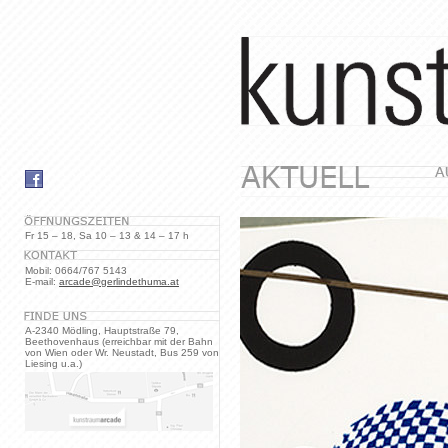
Fr 15 – 18, Sa 10 – 13 & 14 – 17 h
Mobil: 0664/767 5143
E-mail:
arcade@gerlindethuma.at
A-2340 Mödling, Hauptstraße 79,
Beethovenhaus (erreichbar mit der Bahn
von Wien oder Wr. Neustadt, Bus 259 von
Liesing u.a.)