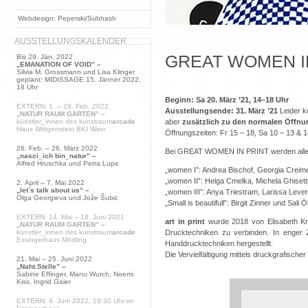
Webdesign: Peperski/Subhash
AUSSTELLUNGSKALENDER
GREAT WOMEN I
Bis 29. Jän. 2022
„EMANATION OF VOID” –
Silvia M. Grossmann und Lisa Klinger
geplant: MIDISSAGE 15. Jänner 2022,
18 Uhr
Beginn: Sa 20. März ’21, 14–18 Uhr
EXTERN: 1. – 28. Feb. 2022
Ausstellungsende: 31. März ’21
Leider kö
„NATUR RAUM GARTEN” –
aber
zusätzlich zu den normalen Öffnun
künstler_innen des kunstraum
arcade
Haus Wittgenstein BKI Wien
Öffnungszeiten: Fr 15 – 18, Sa 10 – 13 & 
26. Feb. – 26. März 2022
Bei GREAT WOMEN IN PRINT werden alle Ed
„nasci_ich bin_natur” –
Alfred Hruschka und Petra Lupe
„women I”: Andrea Bischof, Georgia Creim
„women II”: Helga Cmelka, Michela Ghisetti
2. April – 7. Mai 2022
„let´s talk about us” –
„women III”: Anya Triestram, Larissa Lever
Olga Georgieva und Jože Šubic
„Small is beautifull”: Birgit Zinner und Sali 
EXTERN: 14. Mai – 18. Juni 2021
art in print
wurde 2018 von Elisabeth Kre
„NATUR RAUM GARTEN” –
Drucktechniken zu verbinden. In enger Z
künstler_innen des kunstraum
arcade
Essingerhaus Mödling
Handdrucktechniken hergestellt.
Die Vervielfältigung mittels druckgrafische
21. Mai – 25. Juni 2022
„Naht.Stelle” –
Sabine Effinger, Manu Wurch, Noemi
Kiss, Ingrid Gaier
EXTERN: 9. Juni 2022, 19:30 Uhr im