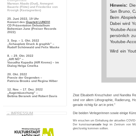
Essingerhaus
Marwan Abado
(Oud),
Annegret
Hinweis:
Dies
Bauerle
(Flöte) und
Friederike von
Krosigk
(Kastagnetten)
San Bruno, CA
Beim Abspiel
25. Juni 2022, 19 Uhr
Konzert des
Quartett LUNOVI
Dabei wird Yo
CD Präsentation
Debutalbum
Youtube-Acc
Bohemian June
(Preiser Records
2022)
persönlich z
3. Sep. – 1. Okt. 2022
Youtube-Acco
„Schauplatz Druck & graphik” –
Rudolf Schönwald und Felix Waske
Wird ein Yout
8. – 29. Okt. 2022
über das Nut
„AIR NÖ” –
Vasudha Kapadia (AIR Krems) – im
Wer das Spei
Dialog Helga Cmelka
wird auch b
20. Okt. 2022
Poesie der Gegenden –
rechnen mü
Patricia Brooks und Regina Hilber
personenbezo
12. Nov. – 17. Dez. 2022
so müssen Si
„Augentäuschung” –
Zitat Elisabeth Kreuzhuber und Nandita R
Bettina Beranek und Robert Davis
Weitere Inf
sind vor allem Lithographie, Radierung, 
gerade richtig für art in print.”
Datensc
https://www.go
→ IMPRESSUM
Die beiden Verlegerinnen sowie einige Kü
Wir ersuchen um Einhaltung der aktuellen COVI
Der kunstraum
arcade
liegt im Zentrum von Möd
gleichzeitig kommen sollten.