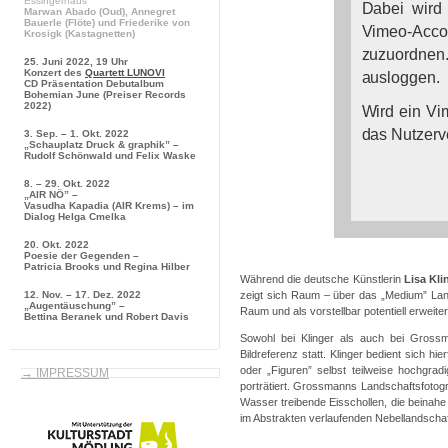
Essingerhaus
Dabei wird
Marwan Abado
(Oud),
Annegret
Bauerle
(Flöte) und
Friederike von
Vimeo-Accou
Krosigk
(Kastagnetten)
zuzuordnen.
25. Juni 2022, 19 Uhr
Konzert des
Quartett LUNOVI
ausloggen.
CD Präsentation
Debutalbum
Bohemian June
(Preiser Records
2022)
Wird ein Vi
das Nutzerv
3. Sep. – 1. Okt. 2022
„Schauplatz Druck & graphik” –
Rudolf Schönwald und Felix Waske
Weitere I
8. – 29. Okt. 2022
Datenschutz
„AIR NÖ” –
Vasudha Kapadia (AIR Krems) – im
Dialog Helga Cmelka
20. Okt. 2022
Poesie der Gegenden –
Patricia Brooks und Regina Hilber
Während die deutsche Künstlerin
Lisa Kli
12. Nov. – 17. Dez. 2022
zeigt sich Raum – über das „Medium” Land
„Augentäuschung” –
Raum und als vorstellbar potentiell erweit
Bettina Beranek und Robert Davis
Sowohl bei Klinger als auch bei Grossm
Bildreferenz statt. Klinger bedient sich 
oder „Figuren” selbst teilweise hochgra
→ IMPRESSUM
porträtiert. Grossmanns Landschaftsfotog
Wasser treibende Eisschollen, die beinah
im Abstrakten verlaufenden Nebellandschaf