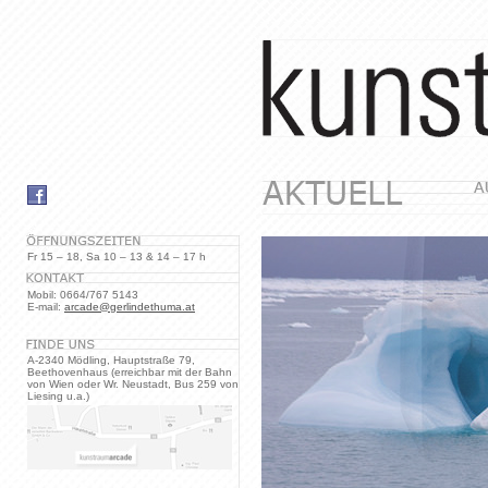
Fr 15 – 18, Sa 10 – 13 & 14 – 17 h
Mobil: 0664/767 5143
E-mail:
arcade@gerlindethuma.at
A-2340 Mödling, Hauptstraße 79,
Beethovenhaus (erreichbar mit der Bahn
von Wien oder Wr. Neustadt, Bus 259 von
Liesing u.a.)