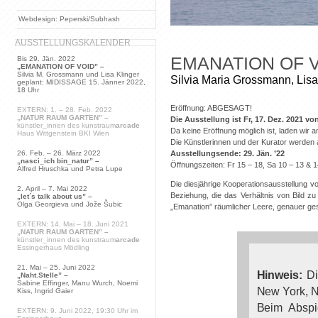
Webdesign: Peperski/Subhash
AUSSTELLUNGSKALENDER
EMANATION OF 
Bis 29. Jän. 2022
„EMANATION OF VOID” –
Silvia M. Grossmann und Lisa Klinger
Silvia Maria Grossmann, Lisa
geplant: MIDISSAGE 15. Jänner 2022,
18 Uhr
Eröffnung: ABGESAGT!
EXTERN: 1. – 28. Feb. 2022
„NATUR RAUM GARTEN” –
Die Ausstellung ist Fr, 17. Dez. 2021 v
künstler_innen des kunstraum
arcade
Da keine Eröffnung möglich ist, laden wir 
Haus Wittgenstein BKI Wien
Die Künstlerinnen und der Kurator werden
Ausstellungsende: 29. Jän. ’22
26. Feb. – 26. März 2022
„nasci_ich bin_natur” –
Öffnungszeiten: Fr 15 – 18, Sa 10 – 13 & 
Alfred Hruschka und Petra Lupe
Die diesjährige Kooperationsausstellung 
2. April – 7. Mai 2022
Beziehung, die das Verhältnis von Bild 
„let´s talk about us” –
Olga Georgieva und Jože Šubic
„Emanation” räumlicher Leere, genauer gesa
EXTERN: 14. Mai – 18. Juni 2021
„NATUR RAUM GARTEN” –
künstler_innen des kunstraum
arcade
Essingerhaus Mödling
21. Mai – 25. Juni 2022
Hinweis:
Di
„Naht.Stelle” –
Sabine Effinger, Manu Wurch, Noemi
New York, N
Kiss, Ingrid Gaier
Beim Abspi
EXTERN: 9. Juni 2022, 19:30 Uhr im